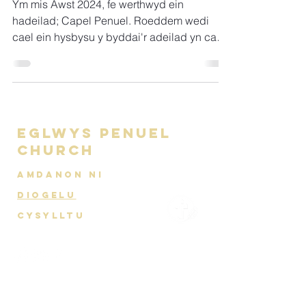
Ym mis Awst 2024, fe werthwyd ein
hadeilad; Capel Penuel. Roeddem wedi
cael ein hysbysu y byddai'r adeilad yn cael
ei ddefnyddio fel...
Eglwys Penuel
Church
AMDANON NI
DIOGELU
Cysylltu