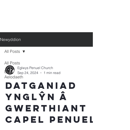
Newyddion
All Posts
All Posts
Eglwys Penuel Church
Blog
Sep 24, 2024
1 min read
Aelodaeth
Datganiad
ynglŷn â
gwerthiant
Capel Penuel