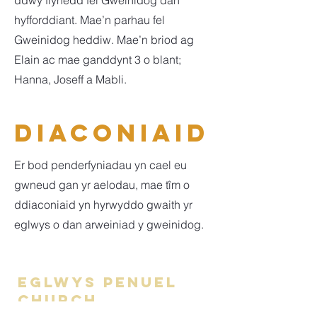
ddwy flynedd fel Gweinidog dan
hyfforddiant. Mae’n parhau fel
Gweinidog heddiw. Mae’n briod ag
Elain ac mae ganddynt 3 o blant;
Hanna, Joseff a Mabli.
Diaconiaid
Er bod penderfyniadau yn cael eu
gwneud gan yr aelodau, mae tîm o
ddiaconiaid yn hyrwyddo gwaith yr
eglwys o dan arweiniad y gweinidog.
Eglwys Penuel
Church