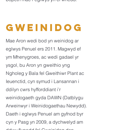
Gweinidog
Mae Aron wedi bod yn weinidog ar
eglwys Penuel ers 2011. Magwyd ef
ym Mhenygroes, ac wedi gadael yr
ysgol, bu Aron yn gweithio yng
Ngholeg y Bala fel Gweithiwr Plant ac
Ieuenctid, cyn symud i Lansannan i
ddilyn cwrs hyfforddiant i’r
weinidogaeth gyda DAWN (Datblygu
Arweinwyr i Weinidogaethau Newydd).
Daeth i eglwys Penuel am gyfnod byr
cyn y Pasg yn 2009, a dychwelyd am