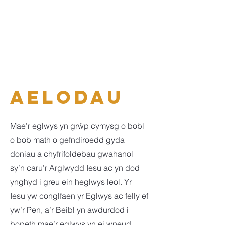
Aelodau
Mae’r eglwys yn grŵp cymysg o bobl
o bob math o gefndiroedd gyda
doniau a chyfrifoldebau gwahanol
sy’n caru’r Arglwydd Iesu ac yn dod
ynghyd i greu ein heglwys leol. Yr
Iesu yw conglfaen yr Eglwys ac felly ef
yw’r Pen, a’r Beibl yn awdurdod i
bopeth mae’r eglwys yn ei wneud.